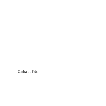
CONTAT
(014) 3433-554
Senha do Mês
A
Segund
Sábado
WhatsApp Su